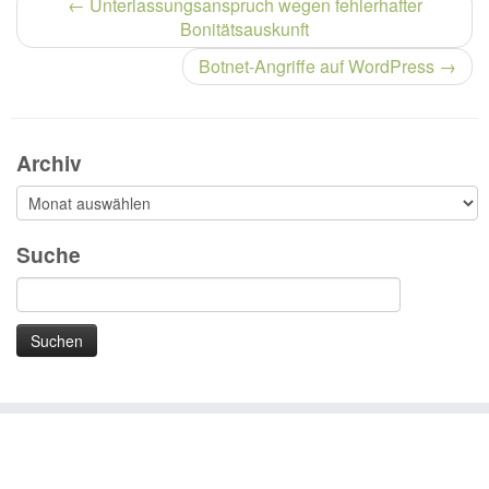
←
Unterlassungsanspruch wegen fehlerhafter
Bonitätsauskunft
Botnet-Angriffe auf WordPress
→
Archiv
Archiv
Suche
Suchen
nach:
·
(c) 2026
xDSB Datenschutz GmbH & Co. KG - Karlsruhe
·