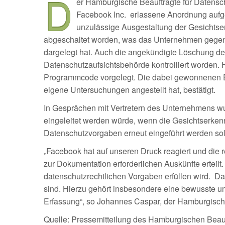
D
er Hamburgische Beauftragte für Datensch
Facebook Inc. erlassene Anordnung aufge
unzulässige Ausgestaltung der Gesichtser
abgeschaltet worden, was das Unternehmen gegen
dargelegt hat. Auch die angekündigte Löschung der
Datenschutzaufsichtsbehörde kontrolliert worden.
Programmcode vorgelegt. Die dabei gewonnenen E
eigene Untersuchungen angestellt hat, bestätigt.
In Gesprächen mit Vertretern des Unternehmens w
eingeleitet werden würde, wenn die Gesichtserke
Datenschutzvorgaben erneut eingeführt werden soll
„Facebook hat auf unseren Druck reagiert und die
zur Dokumentation erforderlichen Auskünfte ertei
datenschutzrechtlichen Vorgaben erfüllen wird. D
sind. Hierzu gehört insbesondere eine bewusste un
Erfassung“, so Johannes Caspar, der Hamburgische 
Quelle: Pressemitteilung des Hamburgischen Beauf