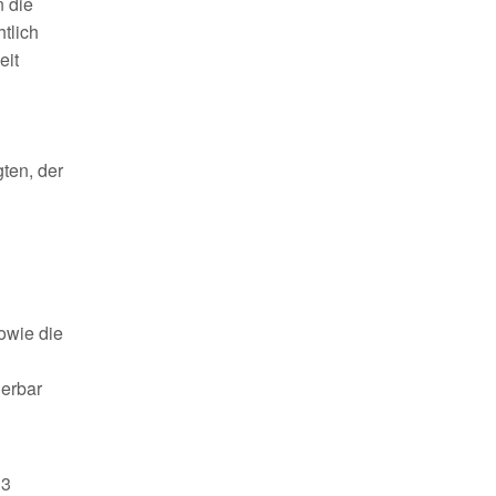
n die
tlich
eit
ten, der
owie die
ierbar
13