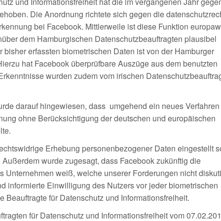
utz und Informationsfreiheit hat die im vergangenen Jahr gege
hoben. Die Anordnung richtete sich gegen die datenschutzrech
kennung bei Facebook. Mittlerweile ist diese Funktion europaw
über dem Hamburgischen Datenschutzbeauftragten plausibel
 bisher erfassten biometrischen Daten ist von der Hamburger
 Hierzu hat Facebook überprüfbare Auszüge aus dem benutzten
rkenntnisse wurden zudem vom irischen Datenschutzbeauftrag
urde darauf hingewiesen, dass umgehend ein neues Verfahren
nnung ohne Berücksichtigung der deutschen und europäischen
te.
 rechtswidrige Erhebung personenbezogener Daten eingestellt s
lt. Außerdem wurde zugesagt, dass Facebook zukünftig die
as Unternehmen weiß, welche unserer Forderungen nicht diskut
d informierte Einwilligung des Nutzers vor jeder biometrischen
Beauftragte für Datenschutz und Informationsfreiheit.
tragten für Datenschutz und Informationsfreiheit vom 07.02.20