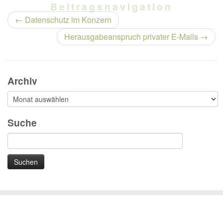
Beitragsnavigation
←
Datenschutz im Konzern
Herausgabeanspruch privater E-Mails
→
Archiv
Archiv
Suche
Suchen
nach:
·
(c) 2026
xDSB Datenschutz GmbH & Co. KG - Karlsruhe
·