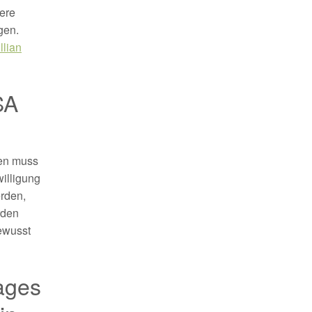
ere
gen.
llian
SA
den muss
willigung
erden,
rden
bewusst
rages