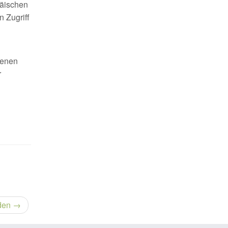
päischen
 Zugriff
menen
r
rden
→