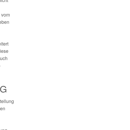
icht
n vom
neben
itert
diese
auch
-
SG
tellung
ßen