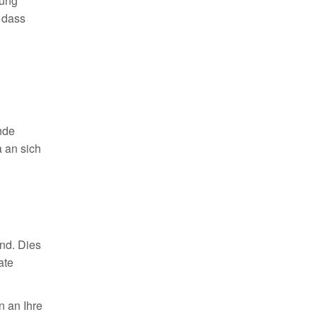
tung
 dass
nde
 an sich
ind. Dies
ate
n an Ihre