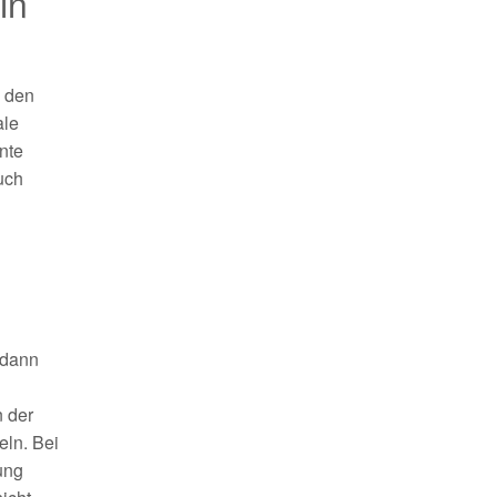
in
n den
ale
nte
uch
 dann
n der
eln. Bei
ung