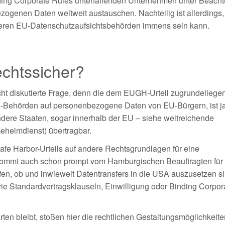
ding Corporate Rules unterfallenden Unternehmen unter Beach
zogenen Daten weltweit austauschen. Nachteilig ist allerdings,
eren EU-Datenschutzaufsichtsbehörden immens sein kann.
echtssicher?
cht diskutierte Frage, denn die dem EUGH-Urteil zugrundeliege
S-Behörden auf personenbezogene Daten von EU-Bürgern, ist ja
ndere Staaten, sogar innerhalb der EU – siehe weitreichende
heimdienst) übertragbar.
afe Harbor-Urteils auf andere Rechtsgrundlagen für eine
n, kommt auch schon prompt vom Hamburgischen Beauftragten für
rüfen, ob und inwieweit Datentransfers in die USA auszusetzen s
ie Standardvertragsklauseln, Einwilligung oder Binding Corpor
ten bleibt, stoßen hier die rechtlichen Gestaltungsmöglichkeite