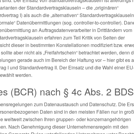
ind. Der Einsatz von Standardvertragsklauseln ist allerdings n
rianten der Standardvertragsklauseln – die „originären“
vertrag I) als auch die „alternativen“ Standardvertragsklausel
normale“ Datenübermittlungen (sog. controller-to-controller). Da
enübermittlung an Auftragsdatenverarbeiter in Drittländern vom
dardvertragsklauseln erfahren zum Teil Kritik von Seiten der
cht dieser in bestimmten Konstellationen modifiziert bzw. erwe
ollte aber nicht als „Freifahrtschein“ betrachtet werden, denn 
ngen gerade auch im Bereich der Haftung vor – hier gibt es 
g I und Standardvertrag II. Der Einsatz und die Wahl einer EU
gewählt werden.
les (BCR) nach § 4c Abs. 2 BD
hmensregelungen zum Datenaustausch und Datenschutz. Die Ers
sonenbezogenen Daten sind in den meisten Fällen nur in gro
e weltweit zwischen Ihren gruppen- oder konzernangehörigen
en. Nach Genehmigung dieser Unternehmensregeln mit den